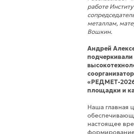
работе Институ
сопредседатель
металлам, мат
Вошкин.
Андрей Алексе
подчеркивали 
высокотехноло
соорганизатор
«РЕДМЕТ-2026»
площадки и ка
Наша главная 
обеспечивающе
настоящее вре
формированием