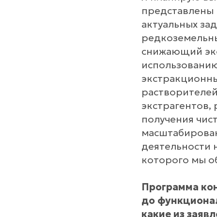
представлены 
актуальных за
редкоземельны
снижающий эко
использованию
экстракционны
растворителей
экстрагентов,
получения чист
масштабирован
деятельности 
которого мы о
Программа кон
до функционал
какие из заяв