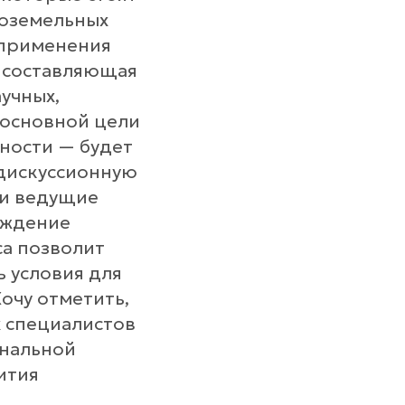
оземельных
 применения
я составляющая
учных,
 основной цели
ности — будет
 дискуссионную
ои ведущие
суждение
са позволит
 условия для
очу отметить,
 специалистов
ональной
ития