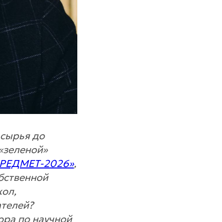
 сырья до
«зеленой»
«РЕДМЕТ-2026»
,
бственной
кол,
ателей?
ора по научной