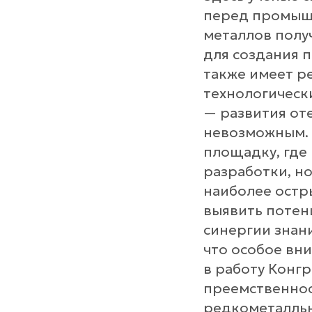
перед промыш
металлов полу
для создания 
также имеет р
технологическ
— развития от
невозможным. 
площадку, где
разработки, но
наиболее остр
выявить потен
синергии знан
что особое вн
в работу Конг
преемственнос
редкометалльн