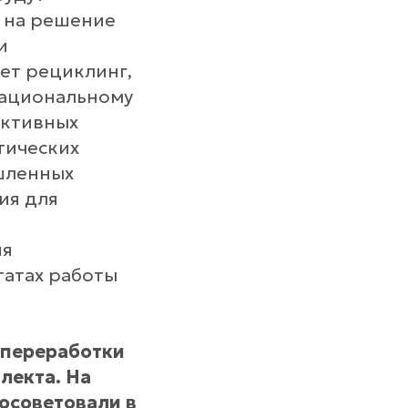
 на решение
и
ет рециклинг,
рациональному
ективных
тических
шленных
ия для
ия
татах работы
 переработки
лекта. На
осоветовали в