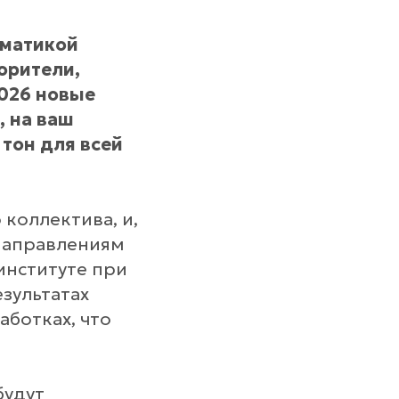
ематикой
орители,
2026 новые
, на ваш
тон для всей
коллектива, и,
направлениям
институте при
зультатах
аботках, что
будут