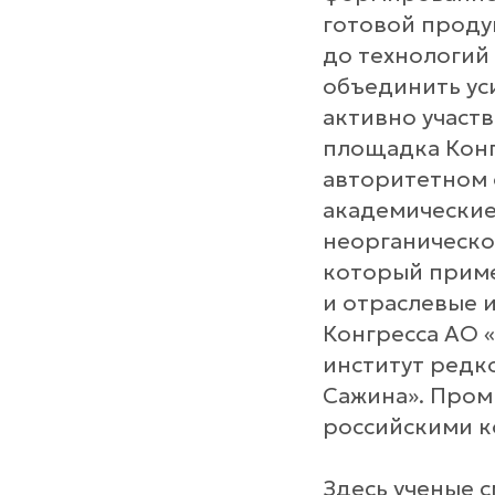
готовой проду
до технологий
объединить ус
активно участ
площадка Конгр
авторитетном 
академические
неорганической
который приме
и отраслевые 
Конгресса АО 
институт редк
Сажина». Пром
российскими к
Здесь ученые с