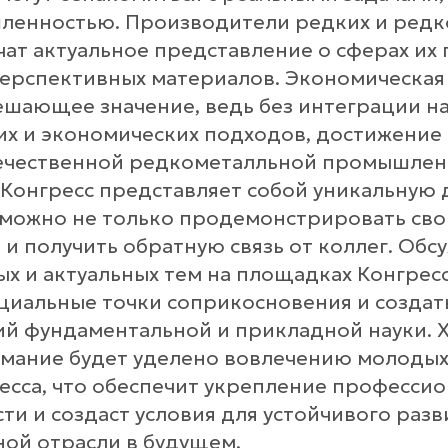
ленностью. Производители редких и редк
чат актуальное представление о сферах их
перспективных материалов. Экономическа
ешающее значение, ведь без интеграции на
их и экономических подходов, достижение
ечественной редкометалльной промышлен
Конгресс представляет собой уникальную
 можно не только продемонстрировать св
 и получить обратную связь от коллег. Об
ых и актуальных тем на площадках Конгрес
циальные точки соприкосновения и создать
ий фундаментальной и прикладной науки. Х
имание будет уделено вовлечению молодых
ресса, что обеспечит укрепление професси
ти и создаст условия для устойчивого разв
ой отрасли в будущем.