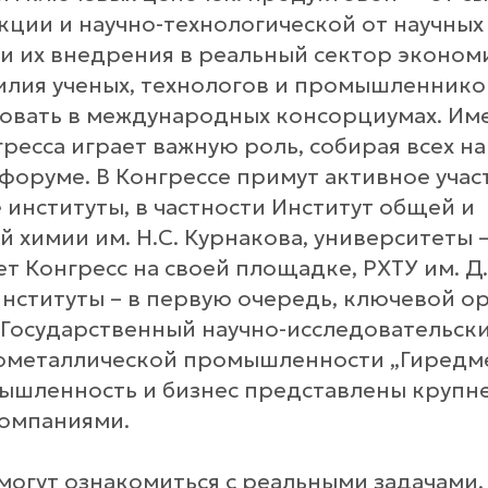
кции и научно-технологической от научных
 и их внедрения в реальный сектор эконом
илия ученых, технологов и промышленников
вовать в международных консорциумах. Им
есса играет важную роль, собирая всех на
форуме. В Конгрессе примут активное учас
 институты, в частности Институт общей и
 химии им. Н.С. Курнакова, университеты 
т Конгресс на своей площадке, РХТУ им. Д
институты – в первую очередь, ключевой о
«Государственный научно-исследовательск
ометаллической промышленности „Гиредме
ышленность и бизнес представлены круп
омпаниями.
могут ознакомиться с реальными задачами,