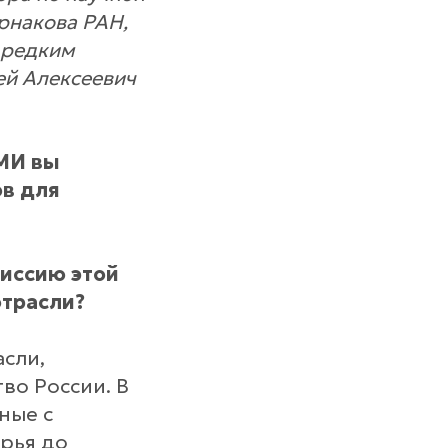
урнакова РАН,
 редким
ей Алексеевич
СМИ вы
ов для
миссию этой
отрасли?
сли,
во России. В
ные с
рья до