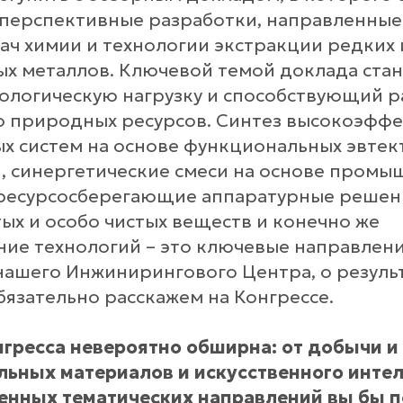
перспективные разработки, направленные
дач химии и технологии экстракции редких 
х металлов. Ключевой темой доклада стан
логическую нагрузку и способствующий 
 природных ресурсов. Синтез высокоэфф
х систем на основе функциональных эвтек
, синергетические смеси на основе промы
 ресурсосберегающие аппаратурные решен
ых и особо чистых веществ и конечно же
ие технологий – это ключевые направлен
нашего Инжинирингового Центра, о резуль
бязательно расскажем на Конгрессе.
гресса невероятно обширна: от добычи и
ьных материалов и искусственного интел
ленных тематических направлений вы бы п