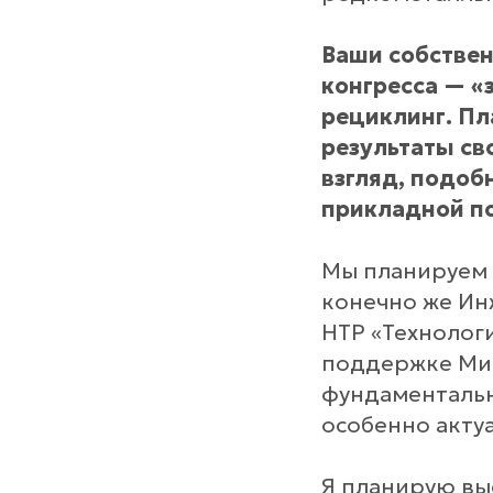
Ваши собствен
конгресса — «
рециклинг. Пл
результаты св
взгляд, подоб
прикладной по
Мы планируем 
конечно же Ин
НТР «Технолог
поддержке Мин
фундаментальн
особенно акту
Я планирую вы