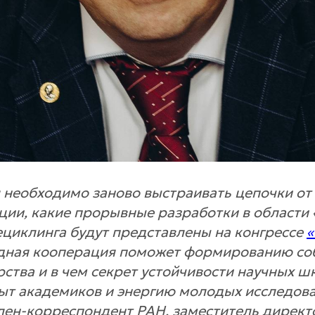
 необходимо заново выстраивать цепочки от
ции, какие прорывные разработки в области 
ециклинга будут представлены на конгрессе
дная кооперация поможет формированию со
рства и в чем секрет устойчивости научных ш
ыт академиков и энергию молодых исследов
лен-корреспондент РАН, заместитель директ