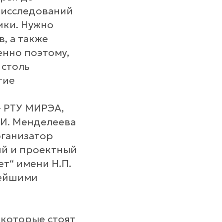
 исследований
ики. Нужно
, а также
енно поэтому,
 столь
тие
– РТУ МИРЭА,
.И. Менделеева
рганизатор
ий и проектный
т“ имени Н.П.
нейшими
 которые стоят