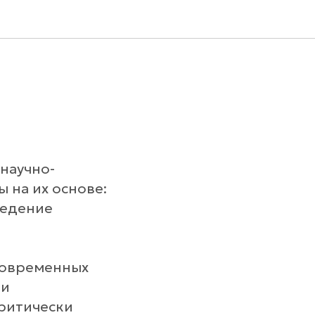
научно-
 на их основе:
ведение
современных
ки
ритически