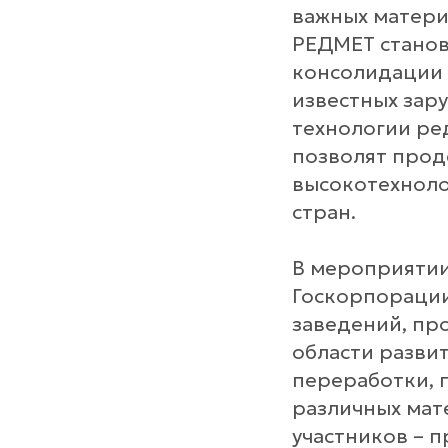
важных матери
РЕДМЕТ станов
консолидации 
известных зару
технологии ре
позволят прод
высокотехноло
стран.
В мероприятии
Госкорпорации
заведений, пр
области разви
переработки, п
различных мат
участников – п