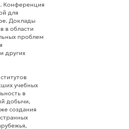
в. Конференция
ой для
ре. Доклады
в в области
альных проблем
я
и других
нститутов
сших учебных
ьность в
ий добычи,
кже создания
остранных
арубежья,